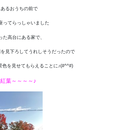
とあるおうちの前で
座ってらっしゃいました
った高台にある家で、
園を見下ろしてうれしそうだったので
を見せてもらえることに♪(#^^#)
紅葉～～～～♪