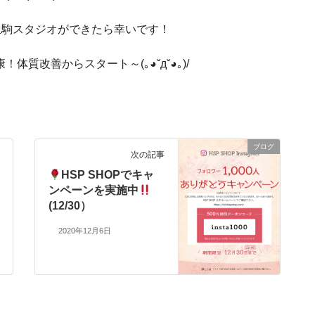
生駒スタジオができたら幸いです！
質改善からスタート～(｡◕ˇдˇ​◕｡)/
ブログ
次の記事
HSP SHOPでキャ
ンペーンを実施中
(12/30）
2020年12月6日