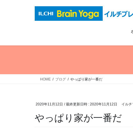
コ
ナ
ン
ビ
テ
ゲ
ン
ー
ツ
シ
へ
ョ
ス
ン
キ
に
ッ
移
プ
動
HOME
ブログ
やっぱり家が一番だ
2020年11月12日
/ 最終更新日時 :
2020年11月12日
イルチ
やっぱり家が一番だ