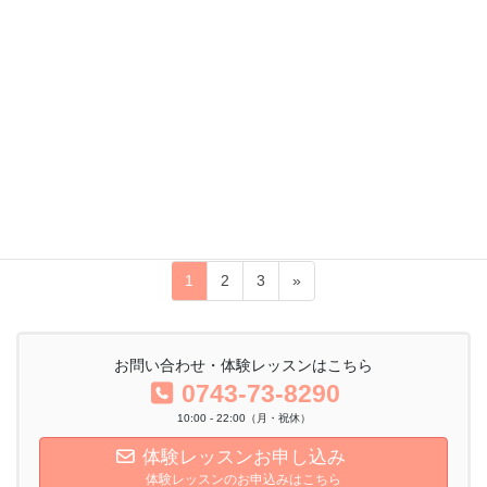
2021年1月17日
ヨガ
階段でつまづかなくなった！！
2021年1月がもう後半戦になりました。 みなさま、ご無沙汰して
おります！ 今回は、 最近レッスンをスタートされた生徒さんのう
れしいニュースを 報告したく投稿しました(^^♪ 3年前に突然、脳
出血で右目が見えなくなり、 […]
投
固
固
固
1
2
3
»
稿
定
定
定
ペ
ペ
ペ
の
ー
ー
ー
お問い合わせ・体験レッスンはこちら
ペ
ジ
ジ
ジ
0743-73-8290
ー
10:00 - 22:00（月・祝休）
ジ
体験レッスンお申し込み
送
体験レッスンのお申込みはこちら