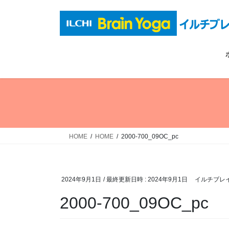
コ
ナ
ン
ビ
テ
ゲ
ン
ー
ツ
シ
へ
ョ
ス
ン
キ
に
ッ
移
プ
動
HOME
HOME
2000-700_09OC_pc
2024年9月1日
/ 最終更新日時 :
2024年9月1日
イルチブレ
2000-700_09OC_pc