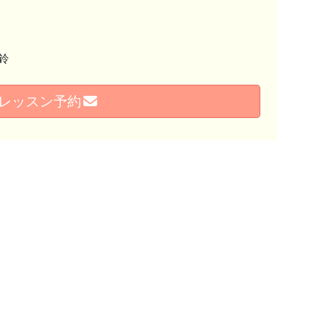
鈴
レッスン予約