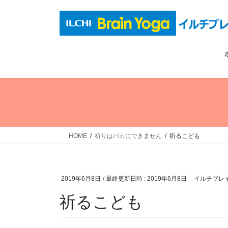
コ
ナ
ン
ビ
テ
ゲ
ン
ー
ツ
シ
へ
ョ
ス
ン
キ
に
ッ
移
プ
動
HOME
祈りはバカにできません
祈るこども
2019年6月8日
/ 最終更新日時 :
2019年6月8日
イルチブレ
祈るこども