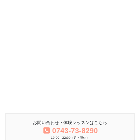
「シンプルだけど奥が深い」イルチブレインヨガを体験し
てみましょう！
お越しいただく方お一人お一人のコンディションにあわせ
てご案内させていただきます。
皆様のお越しを心からお待ちしています。
イルチブレインヨガ生駒スタジオ 伊藤美鈴
体験レッスン予約
お問い合わせ・体験レッスンはこちら
0743-73-8290
10:00 - 22:00（月・祝休）