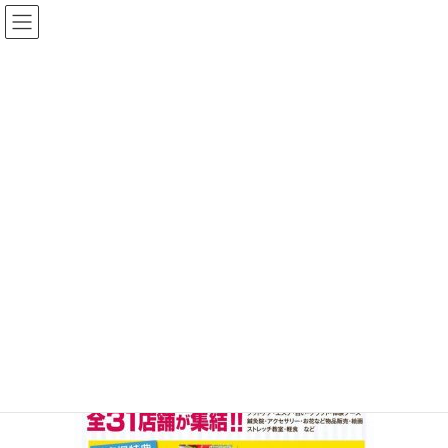
コ
ナ
ン
ビ
テ
ゲ
ン
ー
メディア
ツ
シ
へ
ョ
ス
ン
HOME
メディア
れじフェス！美マツリ
キ
に
ッ
移
プ
動
2017年10月10日
/ 最終更新日時 :
2017年10月10日
イルチブレインヨガ 生
駒スタジオ
れじフェス！美マツリ