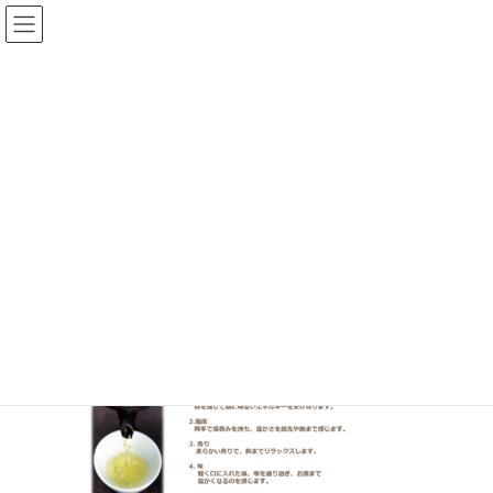
コ
ナ
ン
ビ
テ
ゲ
ン
ー
メディア
ツ
シ
へ
ョ
ス
ン
HOME
メディア
かくれみの茶瞑想
キ
に
ッ
移
プ
動
2023年7月5日
/ 最終更新日時 :
2023年7月5日
イルチブレインヨガ 生駒ス
タジオ
かくれみの茶瞑想